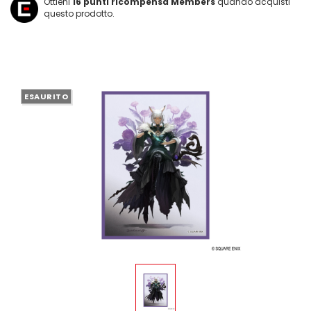
Ottieni
16
punti ricompensa Members
quando acquisti
questo prodotto.
ESAURITO