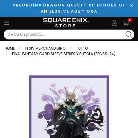
PREORDINA DRAGON QUEST® XI: ECHOES OF
AN ELUSIVE AGE™ ORA
Chi
0
Search
HOME
FFXIV MERCHANDISING
TUTTO
FINAL FANTASY CARD SLEEVE SERIES Y'SHTOLA (FFCSS-24)