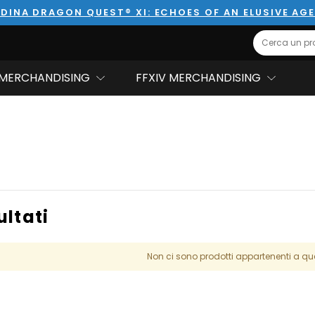
DINA DRAGON QUEST® XI: ECHOES OF AN ELUSIVE AG
Search
MERCHANDISING
FFXIV MERCHANDISING
ultati
Non ci sono prodotti appartenenti a qu