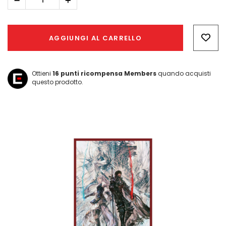
Diminuisci
Aumenta
quantità:
quantità:
Hurry!
Only
AGGIUNGI AL CARRELLO
left
Ottieni
16
punti ricompensa Members
quando acquisti
questo prodotto.