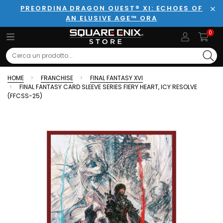
PREORDINA DRAGON QUEST® XI: ECHOES OF
AN ELUSIVE AGE™ ORA
Chi
0
Search
HOME
FRANCHISE
FINAL FANTASY XVI
FINAL FANTASY CARD SLEEVE SERIES FIERY HEART, ICY RESOLVE
(FFCSS-25)