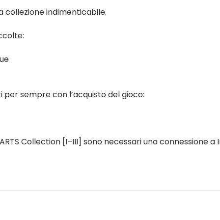
 collezione indimenticabile.
ccolte:
gue
ti per sempre con l’acquisto del gioco:
RTS Collection [I–III] sono necessari una connessione a Int