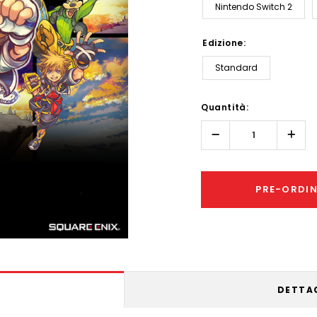
Nintendo Switch 2
Edizione:
Standard
Hurry!
Quantità:
Only
left
Diminuisci
Aume
quantità:
quant
PRE-ORDI
DETTA