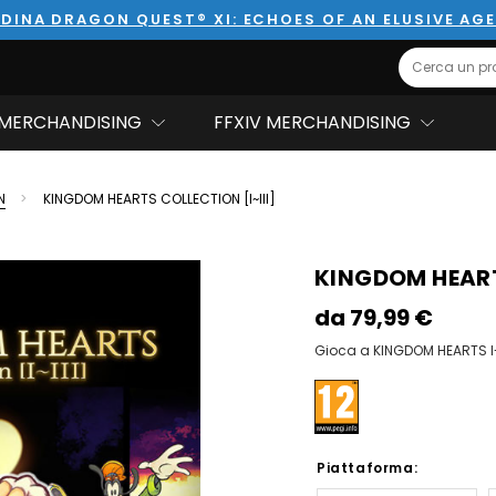
DINA DRAGON QUEST® XI: ECHOES OF AN ELUSIVE AG
Search
MERCHANDISING
FFXIV MERCHANDISING
N
KINGDOM HEARTS COLLECTION [I~III]
KINGDOM HEARTS
da
79,99‎ ‎€
Gioca a KINGDOM HEARTS I-I
Piattaforma: