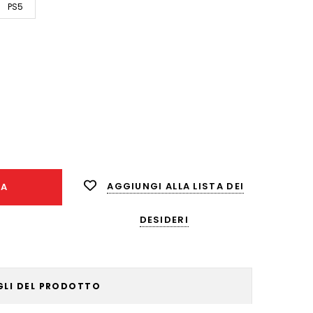
PS5
nta
ità:
AGGIUNGI ALLA LISTA DEI
NA
DESIDERI
GLI DEL PRODOTTO