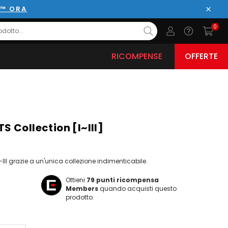
E™ ORA
Chiud
0
RICOMPENSE
OFFERTE
 Collection [I~III]
II grazie a un'unica collezione indimenticabile.
Ottieni
79
punti ricompensa
Members
quando acquisti questo
prodotto.