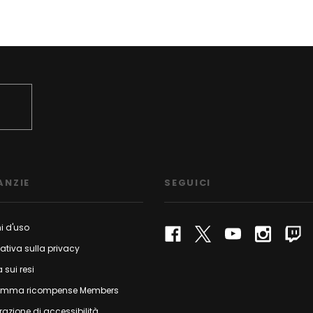
ANZIE
SEGUICI
i d'uso
ativa sulla privacy
a sui resi
amma ricompense Members
razione di accessibilità