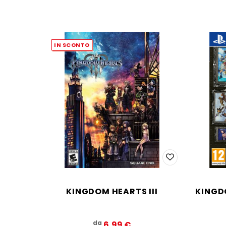
IN SCONTO
KINGDOM HEARTS III
KINGD
da
6,99‎ ‎€