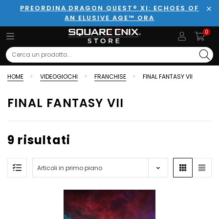
PREORDINA DRAGON QUEST® XI: ECHOES OF
AN ELUSIVE AGE™ ORA
Chi
0
Search
HOME
VIDEOGIOCHI
FRANCHISE
FINAL FANTASY VII
FINAL FANTASY VII
9 risultati