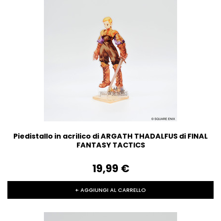
Piedistallo in acrilico di ARGATH THADALFUS di FINAL
FANTASY TACTICS
19,99‎ ‎€
+ AGGIUNGI AL CARRELLO