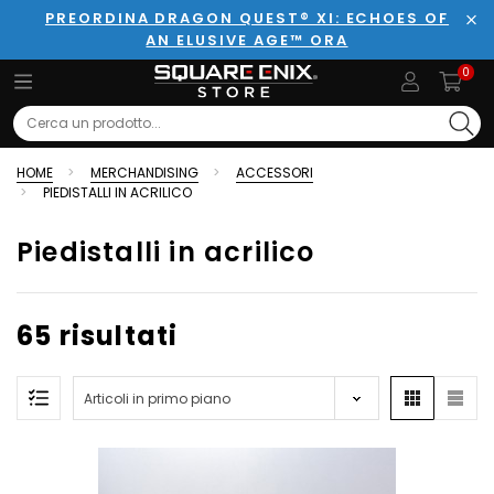
PREORDINA DRAGON QUEST® XI: ECHOES OF
AN ELUSIVE AGE™ ORA
Chi
0
Search
HOME
MERCHANDISING
ACCESSORI
PIEDISTALLI IN ACRILICO
Piedistalli in acrilico
65 risultati