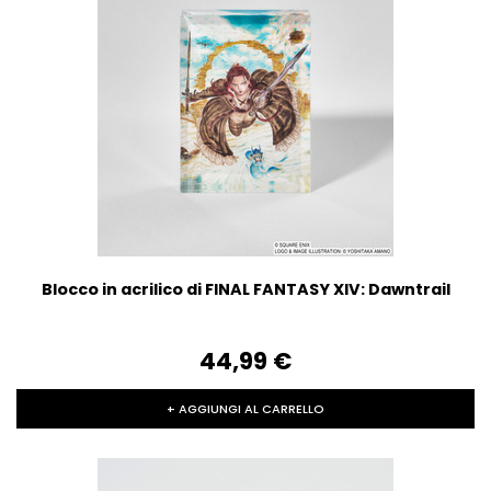
Blocco in acrilico di FINAL FANTASY XIV: Dawntrail
44,99‎ ‎€
+ AGGIUNGI AL CARRELLO