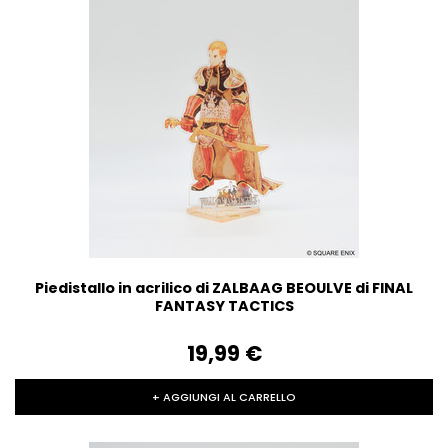
Piedistallo in acrilico di ZALBAAG BEOULVE di FINAL
FANTASY TACTICS
19,99‎ ‎€
+ AGGIUNGI AL CARRELLO