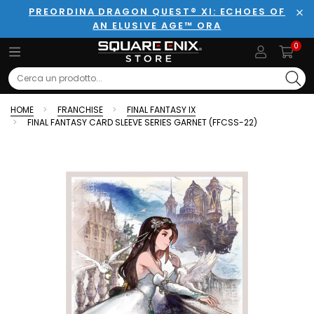
PREORDINA DRAGON QUEST® XI: ECHOES OF
AN ELUSIVE AGE™ ORA
Chi
0
Search
HOME
FRANCHISE
FINAL FANTASY IX
FINAL FANTASY CARD SLEEVE SERIES GARNET (FFCSS-22)