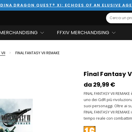
DINA DRAGON QUEST® XI: ECHOES OF AN ELUSIVE AG
Search
MERCHANDISING
FFXIV MERCHANDISING
VII
FINAL FANTASY VII REMAKE
Final Fantasy 
da
29,99‎ ‎€
FINAL FANTASY VII REMAKE 
uno dei GdR più rivoluziona
suoi personaggi. Oltre ai s
FINAL FANTASY VII REMAKE in
tempo reale con combattime