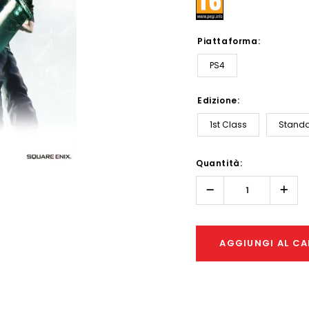
Piattaforma:
PS4
Edizione:
1st Class
Stand
Hurry!
Quantità:
Only
left
Diminuisci
Aume
quantità:
quant
AGGIUNGI AL CA