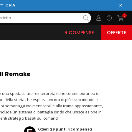
E™ ORA
Chiud
0
RICOMPENSE
OFFERTE
VII Remake
è una spettacolare reinterpretazione contemporanea di
ri della storia che esplora ancora di più il suo mondo e i
uoi personaggi indimenticabili e alla trama appassionante,
clude un sistema di battaglia ibrido che unisce azione in
nti strategici basati sui comandi.
Ottieni
29
punti ricompensa