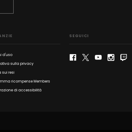
ANZIE
SEGUICI
i d'uso
ativa sulla privacy
a sui resi
amma ricompense Members
razione di accessibilità