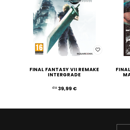
FINAL FANTASY VII REMAKE
FINA
INTERGRADE
MA
da
39,99‎ ‎€