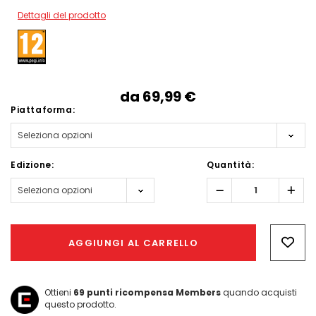
Dettagli del prodotto
da
69,99‎ ‎€
Piattaforma:
Edizione:
Quantità:
Diminuisci
Aum
quantità:
quant
Hurry!
Only
AGGIUNGI AL CARRELLO
left
Ottieni
69
punti ricompensa Members
quando acquisti
questo prodotto.