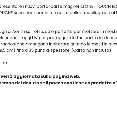
di presentare i nuovi porta-carte magnetici ONE-TOUCH EDG
CH® sono ideali per le tue carte collezionabili, grazie al
i Aerith sul retro, ed è perfetto per mettere in mostra t
he bloccano i raggi UV per proteggere le tue carte dai danno
icurandosi che rimangano inalterate quando le metti in m
 9,5 cm) fino a 35 punti di spessore. (Carta non inclusa)
 1 cm
 verrà aggiornata sulla pagina web.
tempo del dovuto se il pacco contiene un prodotto d’