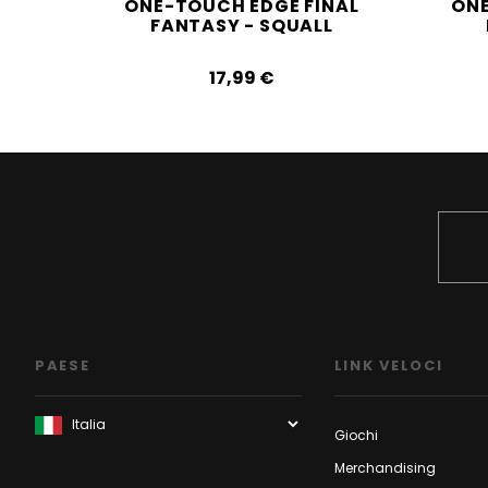
ONE-TOUCH EDGE FINAL
ONE
FANTASY - SQUALL
17,99‎ ‎€
PAESE
LINK VELOCI
Giochi
Merchandising