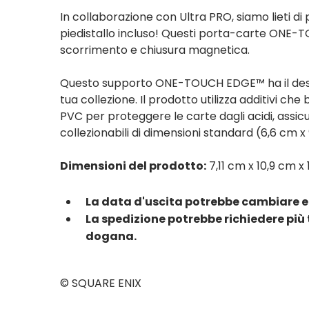
In collaborazione con Ultra PRO, siamo lieti 
piedistallo incluso! Questi porta-carte ONE-TOU
scorrimento e chiusura magnetica.
Questo supporto ONE-TOUCH EDGE™ ha il design d
tua collezione. Il prodotto utilizza additivi c
PVC per proteggere le carte dagli acidi, ass
collezionabili di dimensioni standard (6,6 cm x
Dimensioni del prodotto:
7,11 cm x 10,9 cm x
La data d'uscita potrebbe cambiare e
La spedizione potrebbe richiedere più 
dogana.
© SQUARE ENIX