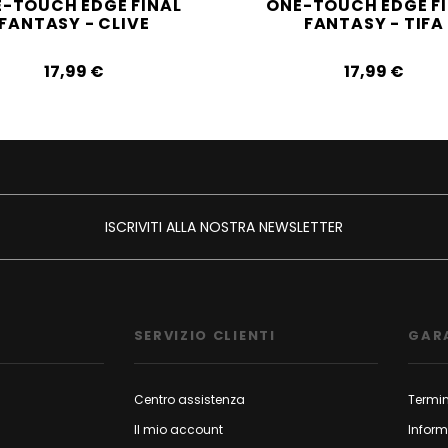
-TOUCH EDGE FINAL
ONE-TOUCH EDGE F
FANTASY - CLIVE
FANTASY - TIFA
17,99‎ ‎€
17,99‎ ‎€
ISCRIVITI ALLA NOSTRA NEWSLETTER
SERVIZIO CLIENTI
GAR
Centro assistenza
Termin
Il mio account
Inform