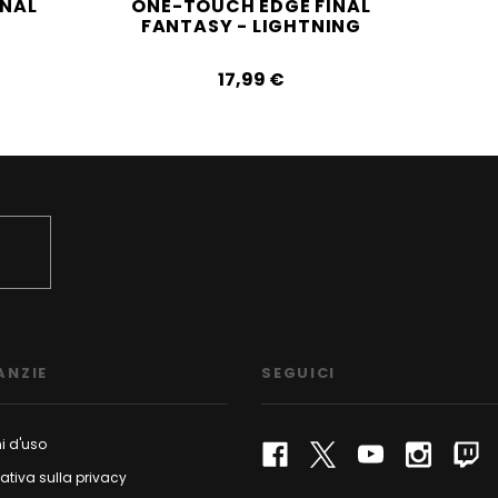
INAL
ONE-TOUCH EDGE FINAL
ON
FANTASY - LIGHTNING
FA
17,99‎ ‎€
ANZIE
SEGUICI
i d'uso
ativa sulla privacy