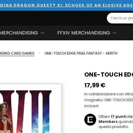
DINA DRAGON QUEST® XI: ECHOES OF AN ELUSIVE AG
Search
MERCHANDISING
FFXIV MERCHANDISING
ADING CARD GAMES
ONE-TOUCH EDGE FINAL FANTASY - AERITH
ONE-TOUCH EDG
17,99‎ ‎€
In collaborazione con Ultra
magnetici ONE-TOUCH EDGE™,
incluso!
Ottieni
17
punti r
Members
quando 
questo prodotto.
Hurry!