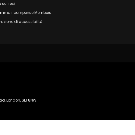
a sui resi
amma ricompense Members
razione di accessibilità
oad, London, SE1 8NW.