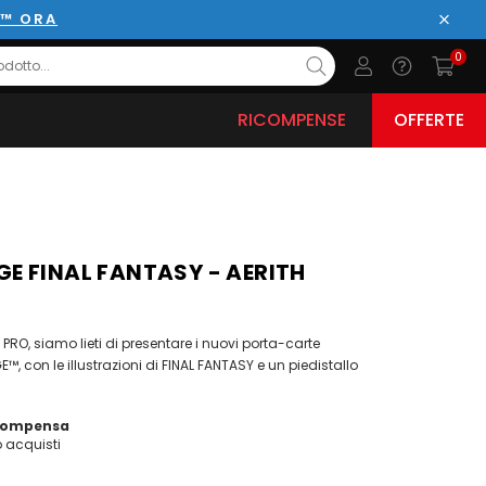
E™ ORA
Chiud
0
RICOMPENSE
OFFERTE
E FINAL FANTASY - AERITH
 PRO, siamo lieti di presentare i nuovi porta-carte
 con le illustrazioni di FINAL FANTASY e un piedistallo
icompensa
acquisti