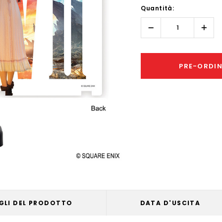
Quantità:
Only
left
Diminuisci
Aume
quantità:
quant
PRE-ORDI
GLI DEL PRODOTTO
DATA D'USCITA