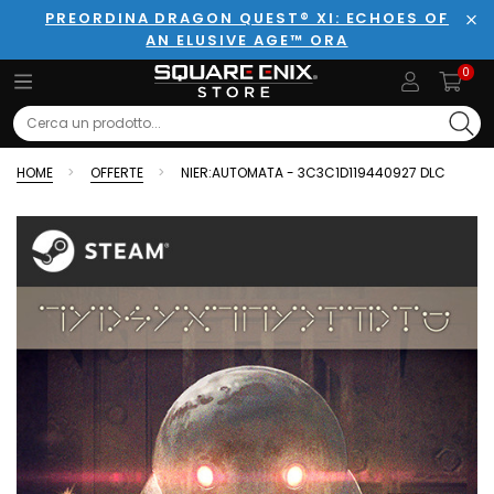
PREORDINA DRAGON QUEST® XI: ECHOES OF
AN ELUSIVE AGE™ ORA
Chi
0
Search
HOME
OFFERTE
NIER:AUTOMATA - 3C3C1D119440927 DLC