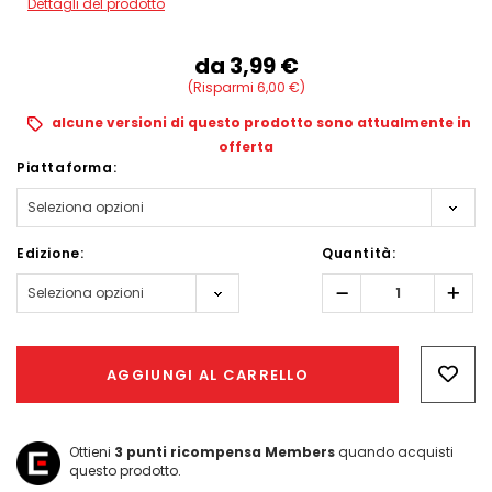
Dettagli del prodotto
da
3,99‎ ‎€
(Risparmi 6,00‎ ‎€)
alcune versioni di questo prodotto sono attualmente in
offerta
Piattaforma:
Edizione:
Quantità:
Diminuisci
Aum
quantità:
quant
Hurry!
Only
AGGIUNGI AL CARRELLO
left
Ottieni
3
punti ricompensa Members
quando acquisti
questo prodotto.