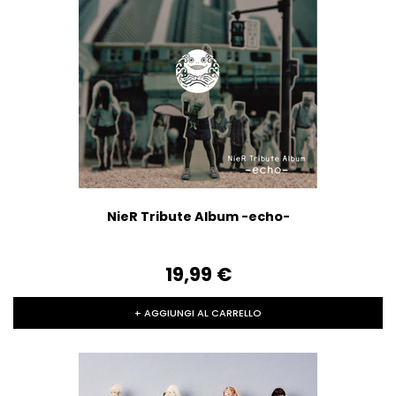
NieR Tribute Album -echo-
19,99‎ ‎€
+ AGGIUNGI AL CARRELLO