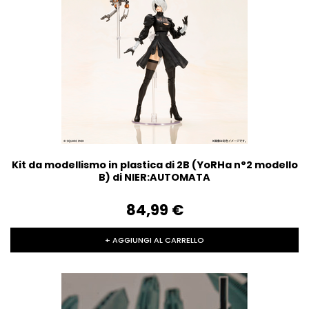
Kit da modellismo in plastica di 2B (YoRHa n°2 modello
B) di NIER:AUTOMATA
84,99‎ ‎€
+ AGGIUNGI AL CARRELLO