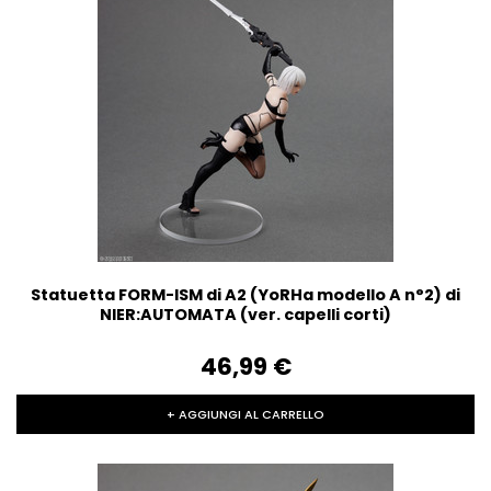
Statuetta FORM-ISM di A2 (YoRHa modello A n°2) di
NIER:AUTOMATA (ver. capelli corti)
46,99‎ ‎€
+ AGGIUNGI AL CARRELLO