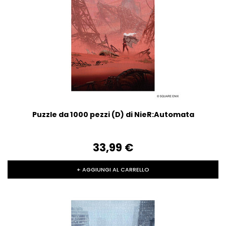
Puzzle da 1000 pezzi (D) di NieR:Automata
33,99‎ ‎€
+ AGGIUNGI AL CARRELLO