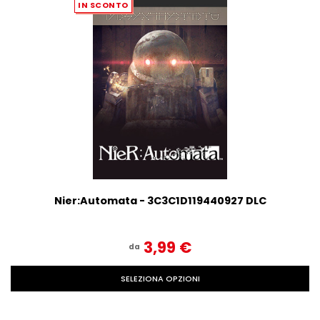
IN SCONTO
Nier:Automata - 3C3C1D119440927 DLC
3,99‎ ‎€
da
SELEZIONA OPZIONI