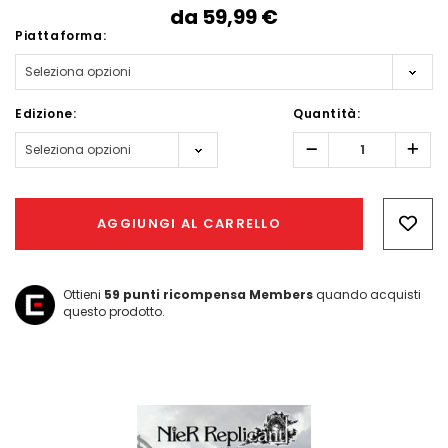
da
59,99‎ ‎€
Piattaforma:
Edizione:
Quantità:
Diminuisci
Aum
quantità:
quant
Hurry!
Only
AGGIUNGI AL CARRELLO
left
Ottieni
59
punti ricompensa Members
quando acquisti
questo prodotto.