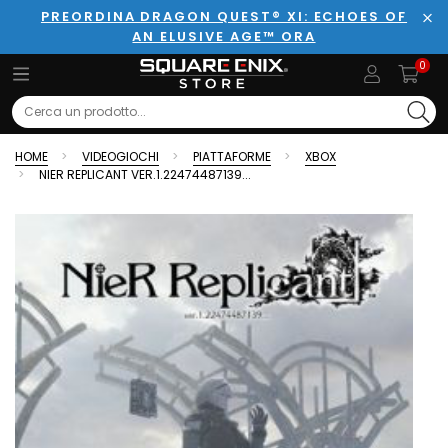
PREORDINA DRAGON QUEST® XI: ECHOES OF
AN ELUSIVE AGE™ ORA
Chi
0
Search
HOME
VIDEOGIOCHI
PIATTAFORME
XBOX
NIER REPLICANT VER.1.22474487139...