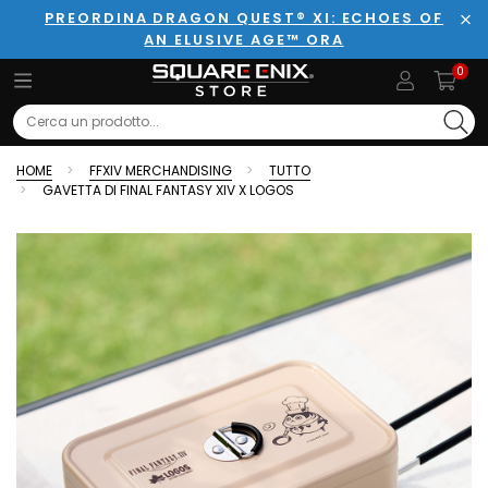
PREORDINA DRAGON QUEST® XI: ECHOES OF
AN ELUSIVE AGE™ ORA
Chi
0
Search
HOME
FFXIV MERCHANDISING
TUTTO
GAVETTA DI FINAL FANTASY XIV X LOGOS