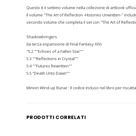
Questo è il settimo volume nella collezione di artbook ufficial
Il volume "The Art of Reflection -Histories Unwritten-" includ
secondo volume che completa il set con "The Art of Reflecti
Shadowbringers
(la terza espansione di Final Fantasy XIV)
"5.2 ""Echoes of a Fallen Star""
5.3 ""Reflections in Crystal""
5.4 ""Futures Rewritten""
5.5 “Death Unto Dawn”"
Minion Wind-up Runar : Il codice incluso nel libro per riscatt
PRODOTTI CORRELATI