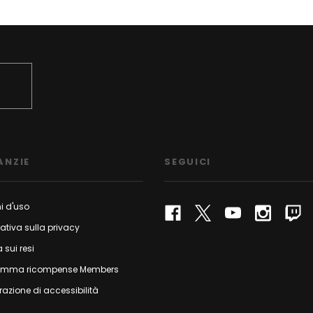
ANZIE
SEGUICI
i d'uso
ativa sulla privacy
a sui resi
amma ricompense Members
razione di accessibilità