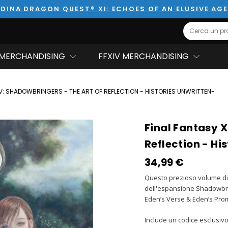
DINA DRAGON QUEST® XI: ECHOES OF AN ELUSIVE AG
Search
MERCHANDISING
FFXIV MERCHANDISING
IV: SHADOWBRINGERS - THE ART OF REFLECTION - HISTORIES UNWRITTEN-
Final Fantasy X
Reflection - Hi
34,99‎ ‎€
Questo prezioso volume di 
dell'espansione Shadowbrin
Eden’s Verse & Eden’s Prom
Include un codice esclusivo