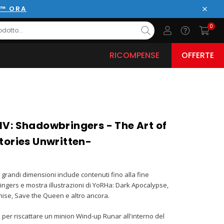
E™ ORA
Chiud
0
RICOMPENSE
OFFERTE
IV: Shadowbringers - The Art of
stories Unwritten-
grandi dimensioni include contenuti fino alla fine
gers e mostra illustrazioni di YoRHa: Dark Apocalypse,
ise, Save the Queen e altro ancora.
 per riscattare un minion Wind-up Runar all'interno del