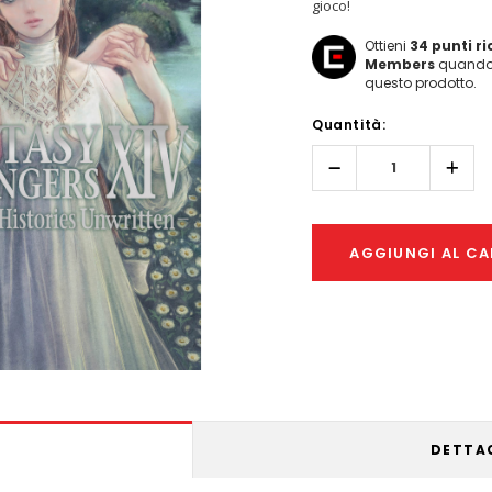
gioco!
Ottieni
34
punti r
Members
quando 
questo prodotto.
Hurry!
Quantità:
Only
left
Diminuisci
Aume
quantità:
quant
AGGIUNGI AL CA
DETTA