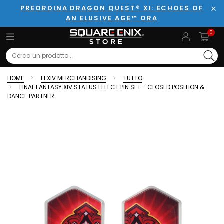
PREORDINA DRAGON QUEST® XI: ECHOES OF
AN ELUSIVE AGE™ ORA
Chi
0
Search
HOME
FFXIV MERCHANDISING
TUTTO
FINAL FANTASY XIV STATUS EFFECT PIN SET - CLOSED POSITION &
DANCE PARTNER