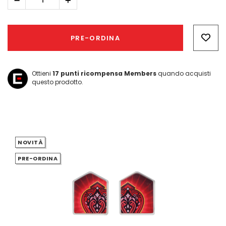
Diminuisci
Aumenta
quantità:
quantità:
Hurry!
Only
PRE-ORDINA
left
Ottieni
17
punti ricompensa Members
quando acquisti
questo prodotto.
NOVITÀ
PRE-ORDINA