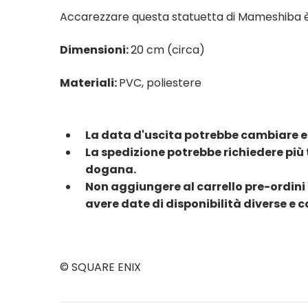
Accarezzare questa statuetta di Mameshiba è s
Dimensioni:
20 cm (circa)
Materiali:
PVC, poliestere
La data d'uscita potrebbe cambiare e
La spedizione potrebbe richiedere più 
dogana.
Non aggiungere al carrello pre-ordini 
avere date di disponibilità diverse e 
© SQUARE ENIX