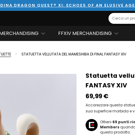
DINA DRAGON QUEST® XI: ECHOES OF AN ELUSIVE AG
Search
MERCHANDISING
FFXIV MERCHANDISING
TUETTE
STATUETTA VELLUTATA DEL MAMESHIBA DI FINAL FANTASY XIV
Statuetta vell
FANTASY XIV
69,99‎ ‎€
Accarezzare questa statuet
sua superficie morbida e v
Ottieni
69
punti r
Members
quando 
questo prodotto.