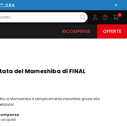
E™ ORA
Chiud
0
RICOMPENSE
OFFERTE
utata del Mameshiba di FINAL
ta di Mameshiba è semplicemente irresistibile grazie alla
ellutata!
icompensa
acquisti