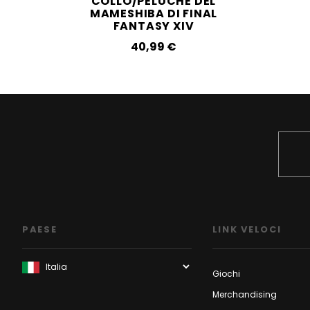
COLLO/PELUCHE DEL
MAMESHIBA DI FINAL
FANTASY XIV
40,99‎ ‎€
PAESE
LINK VELOCI
Giochi
Merchandising