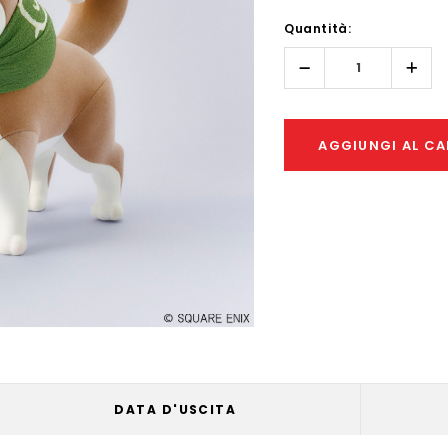
Hurry!
Quantità:
Only
left
Diminuisci
Aume
quantità:
quant
AGGIUNGI AL CA
DATA D'USCITA