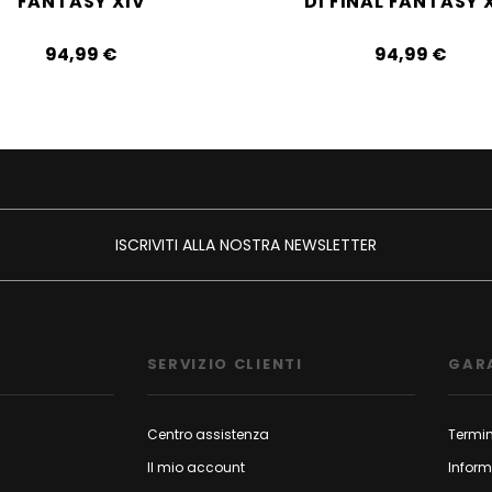
FANTASY XIV
DI FINAL FANTASY 
94,99‎ ‎€
94,99‎ ‎€
ISCRIVITI ALLA NOSTRA NEWSLETTER
SERVIZIO CLIENTI
GAR
Centro assistenza
Termin
Il mio account
Inform