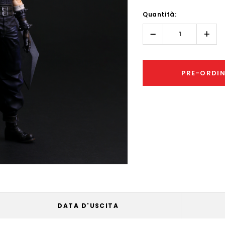
Hurry!
Quantità:
Only
left
Diminuisci
Aume
quantità:
quant
PRE-ORDI
DATA D'USCITA