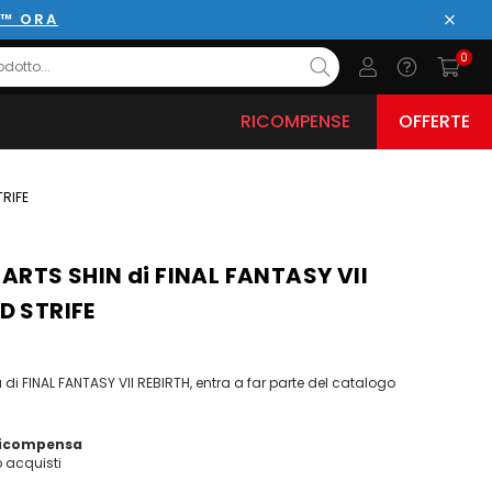
E™ ORA
Chiud
0
RICOMPENSE
OFFERTE
TRIFE
 ARTS SHIN di FINAL FANTASY VII
D STRIFE
a di FINAL FANTASY VII REBIRTH, entra a far parte del catalogo
ricompensa
acquisti