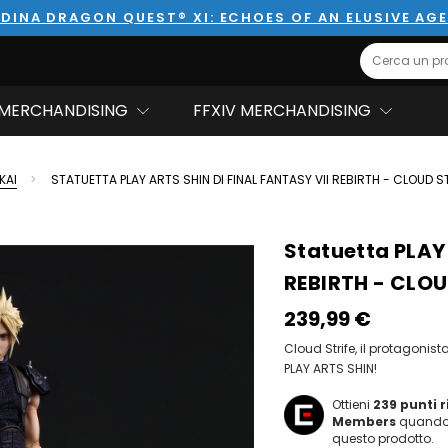
DINA DRAGON QUEST® XI: ECHOES OF AN ELUSIVE AG
Search
MERCHANDISING
FFXIV MERCHANDISING
KAI
STATUETTA PLAY ARTS SHIN DI FINAL FANTASY VII REBIRTH - CLOUD S
Statuetta PLAY
REBIRTH - CLOU
239,99‎ ‎€
Cloud Strife, il protagonist
PLAY ARTS SHIN!
Ottieni
239
punti 
Members
quando 
questo prodotto.