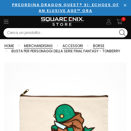
PREORDINA DRAGON QUEST® XI: ECHOES OF
AN ELUSIVE AGE™ ORA
Chi
0
Search
HOME
MERCHANDISING
ACCESSORI
BORSE
BUSTA PER PERSONAGGI DELLA SERIE FINAL FANTASY - TONBERRY