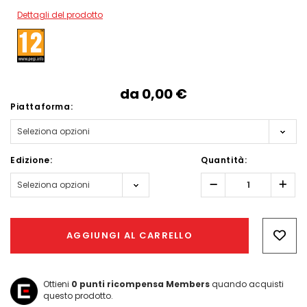
Dettagli del prodotto
da
0,00‎ ‎€
Piattaforma:
Edizione:
Quantità:
Diminuisci
Aum
quantità:
quant
Hurry!
Only
AGGIUNGI AL CARRELLO
left
Ottieni
0
punti ricompensa Members
quando acquisti
questo prodotto.