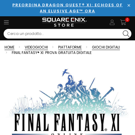
PREORDINA DRAGON QUEST® XI: ECHOES OF
AN ELUSIVE AGE™ ORA
Chi
0
Search
HOME
VIDEOGIOCHI
PIATTAFORME
GIOCHI DIGITALI
FINAL FANTASY® XI: PROVA GRATUITA DIGITALE