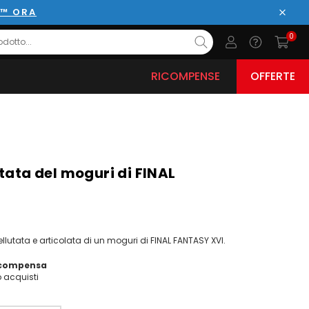
E™ ORA
Chiud
0
RICOMPENSE
OFFERTE
tata del moguri di FINAL
lutata e articolata di un moguri di FINAL FANTASY XVI.
icompensa
acquisti