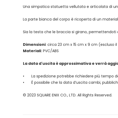
Una simpatica statuetta vellutata e articolata di un
La parte bianca del corpo è ricoperta di un material
Sia la testa che le braccia si girano, permettendoti d
Dimensioni
: circa 23 cm x 15 cm x 9 cm (escluso 
Materiali
: PVC/ABS
La data d'uscita è approssimativa e verrà aggi
•
La spedizione potrebbe richiedere più tempo de
•
È possibile che la data d’uscita cambi, pubblich
© 2023 SQUARE ENIX CO., LTD. All Rights Reserved.