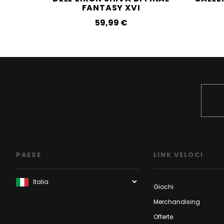
FANTASY XVI
59,99‎ ‎€
PAESE
LINK VELOCI
Giochi
Merchandising
Offerte