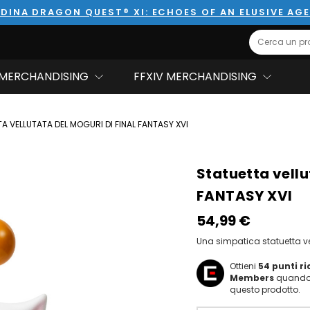
DINA DRAGON QUEST® XI: ECHOES OF AN ELUSIVE AG
Search
MERCHANDISING
FFXIV MERCHANDISING
A VELLUTATA DEL MOGURI DI FINAL FANTASY XVI
Statuetta vellu
FANTASY XVI
54,99‎ ‎€
Una simpatica statuetta vel
Ottieni
54
punti r
Members
quando 
questo prodotto.
Hurry!