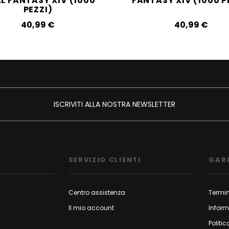
AL FANTASY XIV (1000
FANTASY XIV (1000 P
PEZZI)
40,99‎ ‎€
40,99‎ ‎€
ISCRIVITI ALLA NOSTRA NEWSLETTER
SERVIZIO CLIENTI
GAR
Centro assistenza
Termin
Il mio account
Inform
Politic