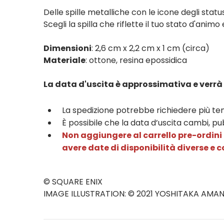
Delle spille metalliche con le icone degli stat
Scegli la spilla che riflette il tuo stato d'animo
Dimensioni
: 2,6 cm x 2,2 cm x 1 cm (circa)
Materiale
: ottone, resina epossidica
La data d'uscita è approssimativa e verrà
La spedizione potrebbe richiedere più tem
È possibile che la data d’uscita cambi, pu
Non aggiungere al carrello pre-ordini 
avere date di disponibilità diverse e 
© SQUARE ENIX
IMAGE ILLUSTRATION: © 2021 YOSHITAKA AMA