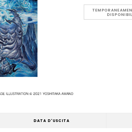
Hurry!
Only
TEMPORANEAMEN
DISPONIBI
left
DATA D'USCITA