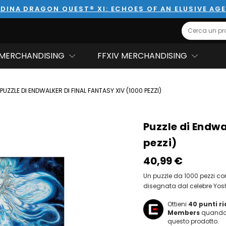
DINA DRAGON QUEST® XI: ECHOES OF AN ELUSIVE AG
Search
MERCHANDISING
FFXIV MERCHANDISING
PUZZLE DI ENDWALKER DI FINAL FANTASY XIV (1000 PEZZI)
Puzzle di Endwa
pezzi)
40,99‎ ‎€
Un puzzle da 1000 pezzi co
disegnata dal celebre Yo
Ottieni
40
punti r
Members
quando 
questo prodotto.