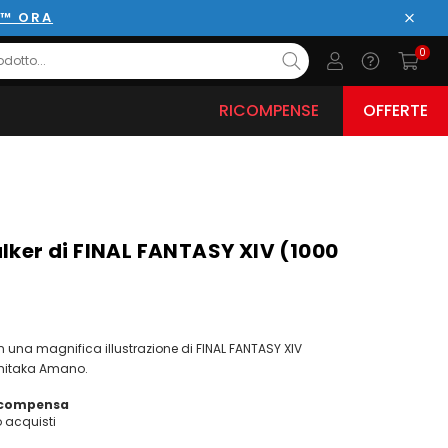
E™ ORA
Chiud
0
RICOMPENSE
OFFERTE
lker di FINAL FANTASY XIV (1000
n una magnifica illustrazione di FINAL FANTASY XIV
shitaka Amano.
icompensa
acquisti