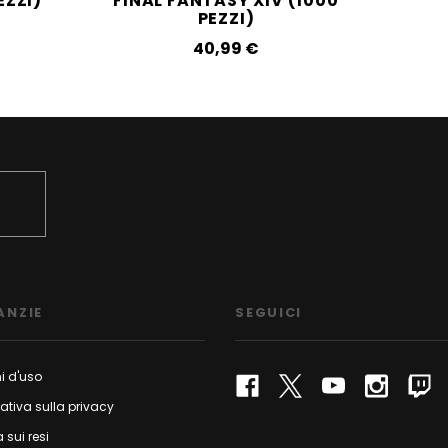
EZZI)
FINAL FANTASY XIV (1000
PEZZI)
40,99‎ ‎€
ANZIE
SEGUICI
i d'uso
ativa sulla privacy
a sui resi