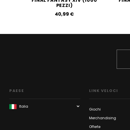
FINAL FANTASY XIV (1000
FIN
PEZZI)
40,99‎ ‎€
PAESE
LINK VELOCI
Giochi
Merchandising
Offerte