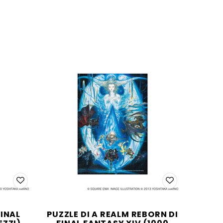
FINAL
PUZZLE DI A REALM REBORN DI