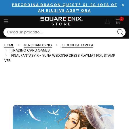
PREORDINA DRAGON QUEST® XI: ECHOES OF
AN ELUSIVE AGE™ ORA
Chi
0
Search
HOME
MERCHANDISING
GIOCHI DA TAVOLA
TRADING CARD GAMES
FINAL FANTASY X - YUNA WEDDING DRESS PLAYMAT FOIL STAMP
VER.