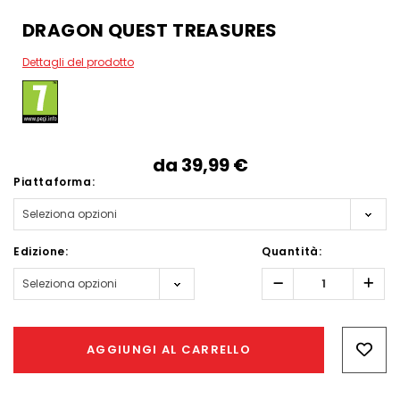
DRAGON QUEST TREASURES
Dettagli del prodotto
da
39,99‎ ‎€
Piattaforma:
Edizione:
Quantità:
Diminuisci
Aum
quantità:
quant
Hurry!
Only
AGGIUNGI AL CARRELLO
left