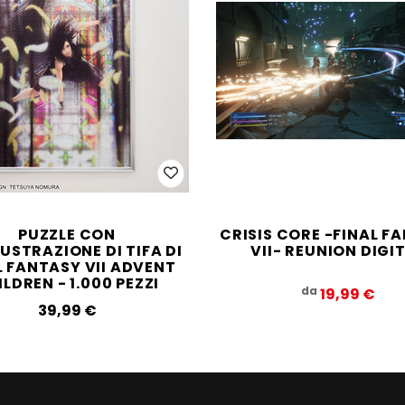
PUZZLE CON
CRISIS CORE -FINAL F
LUSTRAZIONE DI TIFA DI
VII- REUNION DIGI
L FANTASY VII ADVENT
LDREN - 1.000 PEZZI
da
19,99‎ ‎€
39,99‎ ‎€