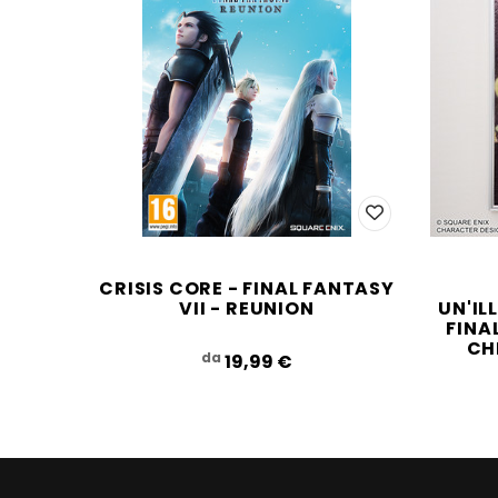
CRISIS CORE - FINAL FANTASY
VII - REUNION
UN'IL
FINA
CHI
da
19,99‎ ‎€