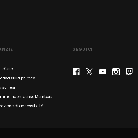
ANZIE
SEGUICI
i d'uso
ativa sulla privacy
a sui resi
amma ricompense Members
razione di accessibilità