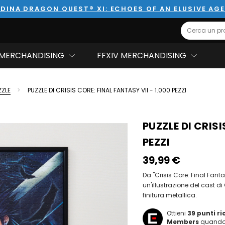
DINA DRAGON QUEST® XI: ECHOES OF AN ELUSIVE AG
Search
MERCHANDISING
FFXIV MERCHANDISING
ZZLE
PUZZLE DI CRISIS CORE: FINAL FANTASY VII - 1.000 PEZZI
PUZZLE DI CRISI
PEZZI
39,99‎ ‎€
Da "Crisis Core: Final Fanta
un'illustrazione del cast d
finitura metallica.
Ottieni
39
punti r
Members
quando 