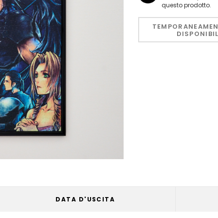
questo prodotto.
Hurry!
Only
TEMPORANEAMEN
DISPONIBI
left
DATA D'USCITA