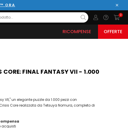
E™ ORA
Chiud
0
RICOMPENSE
OFFERTE
S CORE: FINAL FANTASY VII - 1.000
sy VII," un elegante puzzle da 1.000 pezzi con
i Crisis Core realizzata da Tetsuya Nomura, completo di
icompensa
acquisti