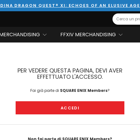
DINA DRAGON QUEST® XI: ECHOES OF AN ELUSIVE AG
Search
MERCHANDISING
FFXIV MERCHANDISING
PER VEDERE QUESTA PAGINA, DEVI AVER
EFFETTUATO L'ACCESSO.
Fai già parte di
SQUARE ENIX Members
?
ACCEDI
Non fai parte di SQUARE ENIX Members?