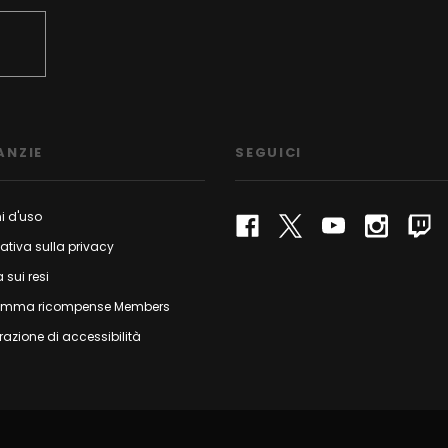
ANZIE
SEGUICI
i d'uso
ativa sulla privacy
a sui resi
amma ricompense Members
razione di accessibilità